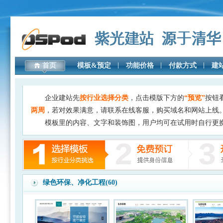
首页
模板&预定
功能价格
付款方式
建
企业建站先
按行业选择分类
，点击模版下方的
“预览”
按钮
两周
，若对效果满意，请联系在线客服，购买域名和网站上线
模板里的内容、文字和装饰图，用户均可在试用时自行更
绿色环保、净化工程(60)