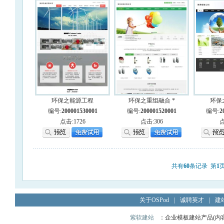
环保之能源工程
环保之重组融合 *
环保
编号:
200001530001
编号:
200001520001
编号:
2
点击:1726
点击:306
点
共有
60
条记录 第
1
关于OSPod
|
诚聘英才
|
建
紫软建站
：企业模板建站产品(内容管