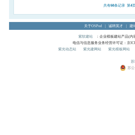
共有
60
条记录 第
4
关于OSPod
|
诚聘英才
|
建
紫软建站
：企业模板建站产品(内容管
电信与信息服务业务经营许可证：京ICP证0
紫光动态站
紫光建网站
紫光模板网站
苏I
苏公网