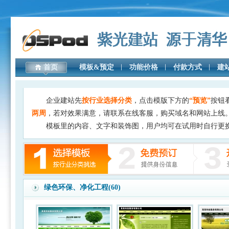
首页
模板&预定
功能价格
付款方式
建
企业建站先
按行业选择分类
，点击模版下方的
“预览”
按钮
两周
，若对效果满意，请联系在线客服，购买域名和网站上线
模板里的内容、文字和装饰图，用户均可在试用时自行更
绿色环保、净化工程(60)