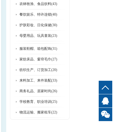
农林牧渔、食品饮料(43)
餐饮娱乐、特许连锁(40)
护肤彩妆、日化保健(30)
母婴用品、玩具童装(23)
服装鞋帽、箱包配饰(31)
家纺床品、窗帘毛巾(27)
纺织生产、订货加工(20)
来料加工、来件装配(33)
top
商务礼品、居家时尚(26)
QQ
学校教育、职业培训(25)
物流运输、搬家租车(22)
客
服