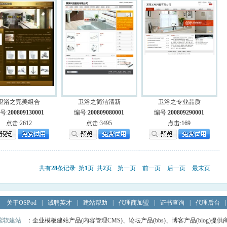
卫浴之完美组合
卫浴之简洁清新
卫浴之专业品质
号:
200809130001
编号:
200809080001
编号:
200809290001
点击:2612
点击:3495
点击:169
共有
28
条记录 第
1
页 共
2
页
第一页
前一页
后一页
最末页
关于OSPod
|
诚聘英才
|
建站帮助
|
代理商加盟
|
证书查询
|
代理后台
|
紫软建站
：企业模板建站产品(内容管理CMS)、论坛产品(bbs)、博客产品(blog)提供