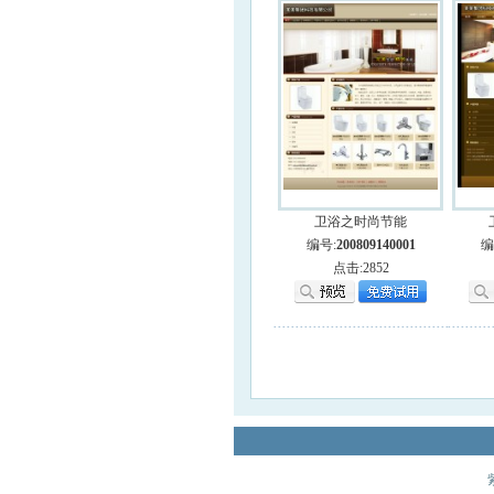
卫浴之时尚节能
编号:
200809140001
编
点击:2852