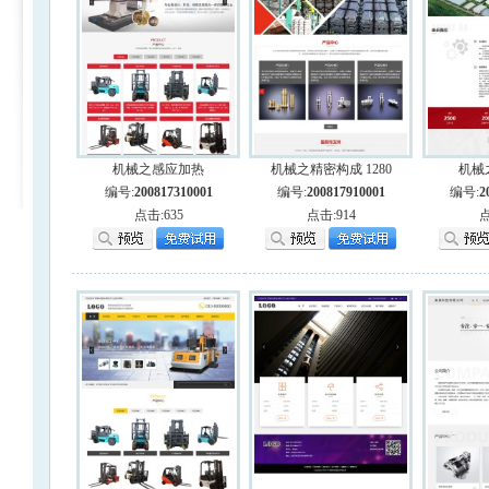
机械之感应加热
机械之精密构成 1280
机械
编号:
200817310001
编号:
200817910001
编号:
2
点击:635
点击:914
点