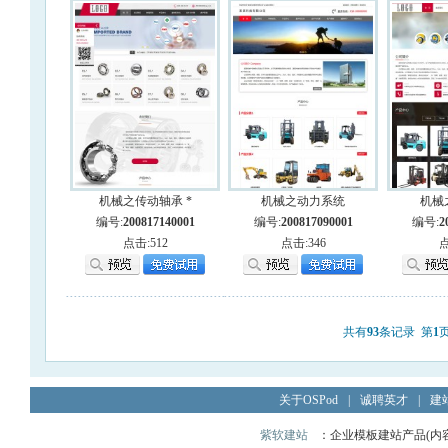
机械之传动轴承 *
机械之动力系统
机械
编号:
200817140001
编号:
200817090001
编号:
2
点击:512
点击:346
点
共有
93
条记录 第
1
关于OSPod
|
诚聘英才
|
建
紫软建站
：企业模板建站产品(内容管