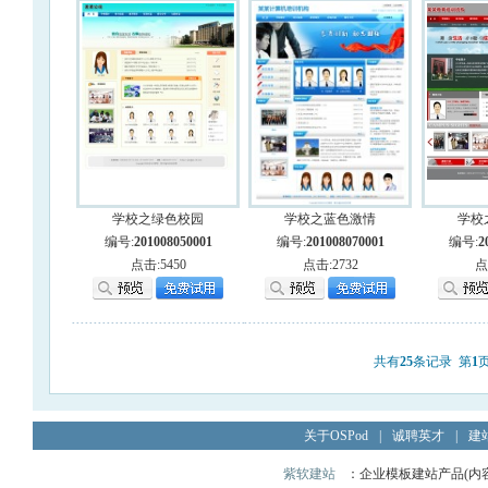
学校之绿色校园
学校之蓝色激情
学校
编号:
201008050001
编号:
201008070001
编号:
2
点击:5450
点击:2732
点
共有
25
条记录 第
1
关于OSPod
|
诚聘英才
|
建
紫软建站
：企业模板建站产品(内容管